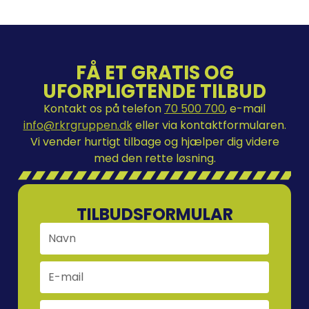
FÅ ET GRATIS OG
UFORPLIGTENDE TILBUD
Kontakt os på telefon
70 500 700
, e-mail
info@rkrgruppen.dk
eller via kontaktformularen.
Vi vender hurtigt tilbage og hjælper dig videre
med den rette løsning.
TILBUDSFORMULAR