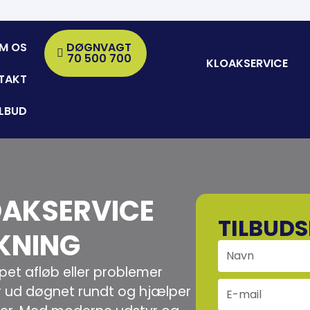
M OS
DØGNVAGT
70 500 700
KLOAKSERVICE
TAKT
ILBUD
OAKSERVICE
TILBUD
KNING
pet afløb eller problemer
 ud døgnet rundt og hjælper