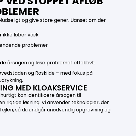
P VED STOPPET AFLØB
OBLEMER
udseligt og give store gener. Uanset om der
r ikke løber væk
vendende problemer
inde årsagen og løse problemet effektivt.
 Hovedstaden og Roskilde – med fokus på
 udrykning.
ING MED KLOAKSERVICE
hurtigt kan identificere årsagen til
rigtige løsning. Vi anvender teknologier, der
 fejlen, så du undgår unødvendig opgravning og