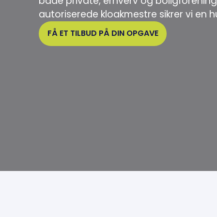
både private, erhverv og boligforeni
autoriserede kloakmestre sikrer vi en hur
FÅ ET TILBUD PÅ DIN OPGAVE