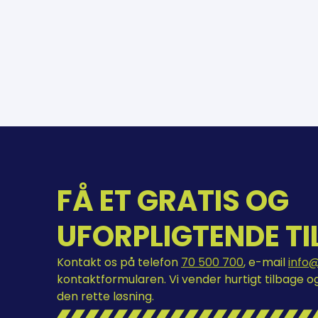
FÅ ET GRATIS OG
UFORPLIGTENDE TI
Kontakt os på telefon
70 500 700
, e-mail
info
kontaktformularen. Vi vender hurtigt tilbage o
den rette løsning.