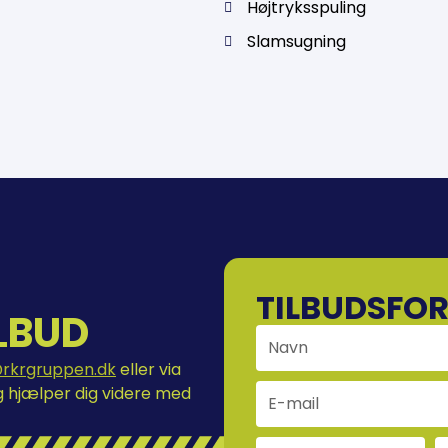
Højtryksspuling
Slamsugning
TILBUDSFO
LBUD
@rkrgruppen.dk
eller via
g hjælper dig videre med