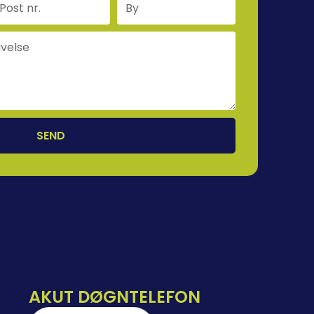
SEND
AKUT DØGNTELEFON