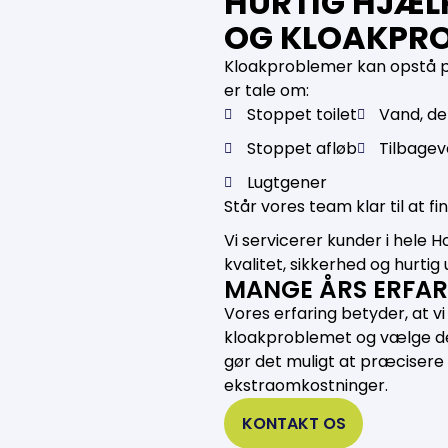
HURTIG HJÆL
OG KLOAKPR
Kloakproblemer kan opstå pl
er tale om:
Stoppet toilet
Vand, de
Stoppet afløb
Tilbage
Lugtgener
Står vores team klar til at f
Vi servicerer kunder i hele
kvalitet, sikkerhed og hurtig
MANGE ÅRS ERFAR
Vores erfaring betyder, at vi 
kloakproblemet og vælge den 
gør det muligt at præcisere
ekstraomkostninger.
KONTAKT OS