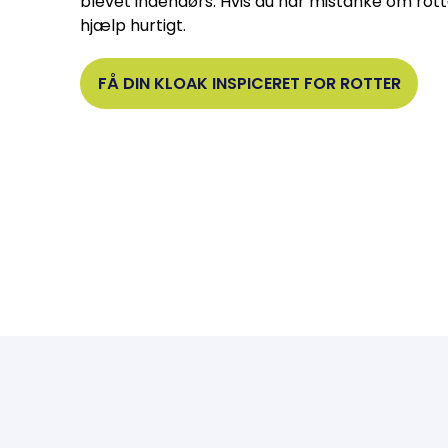
blevet indendørs. Hvis du har mistanke om rotter
hjælp hurtigt.
FÅ DIN KLOAK INSPICERET FOR ROTTER