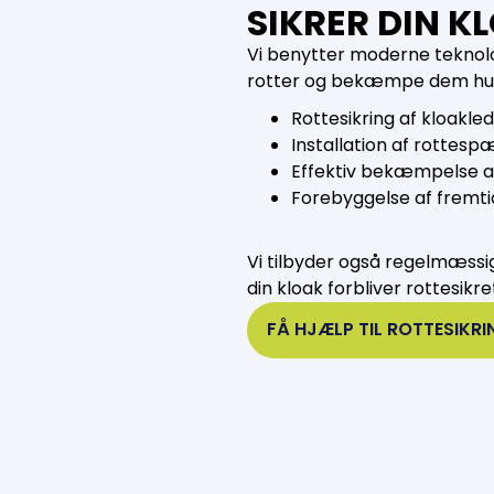
SIKRER DIN 
Vi benytter moderne teknolo
rotter og bekæmpe dem hurti
Rottesikring af kloakle
Installation af rottesp
Effektiv bekæmpelse af
Forebyggelse af fremti
Vi tilbyder også regelmæssig 
din kloak forbliver rottesikre
FÅ HJÆLP TIL ROTTESIKR