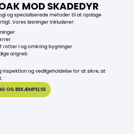
KLOAK MOD SKADEDYR
gi og specialiserede metoder til at opdage
gt. Vores løsninger inkluderer:
dninger
ærrer
 rotter i og omkring bygninger
dige angreb
inspektion og vedligeholdelse for at sikre, at
t.
ING OG BEKÆMPELSE