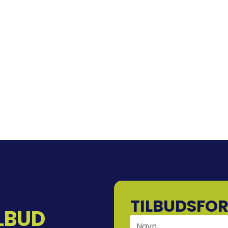
TILBUDSFO
LBUD