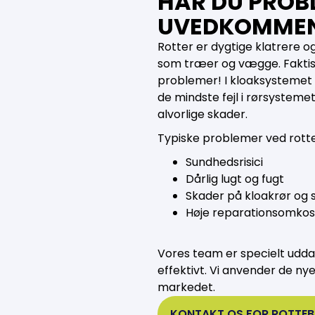
HAR DU PROB
UVEDKOMMEN
Rotter er dygtige klatrere og
som træer og vægge. Faktisk 
problemer! I kloaksystemet 
de mindste fejl i rørsystemet
alvorlige skader.
Typiske problemer ved rotter
Sundhedsrisici
Dårlig lugt og fugt
Skader på kloakrør og 
Høje reparationsomkos
Vores team er specielt udd
effektivt. Vi anvender de n
markedet.
KONTAKT OS FOR ROTTE