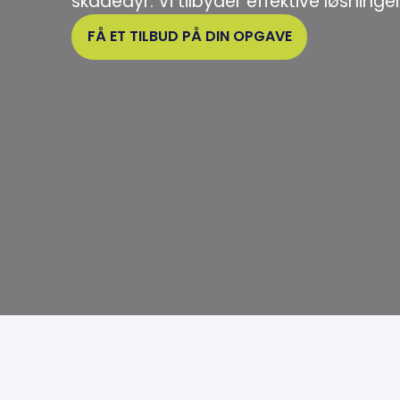
skadedyr. Vi tilbyder effektive løsninge
FÅ ET TILBUD PÅ DIN OPGAVE