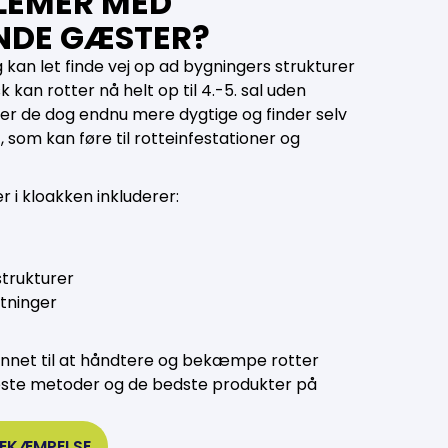
LEMER MED
DE GÆSTER?
 kan let finde vej op ad bygningers strukturer
kan rotter nå helt op til 4.-5. sal uden
er de dog endnu mere dygtige og finder selv
, som kan føre til rotteinfestationer og
 i kloakken inkluderer:
strukturer
tninger
annet til at håndtere og bekæmpe rotter
yeste metoder og de bedste produkter på
BEKÆMPELSE