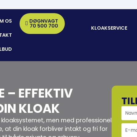
M OS
DØGNVAGT
70 500 700
KLOAKSERVICE
TAKT
ILBUD
 – EFFEKTIV
TI
DIN KLOAK
i kloaksystemet, men med professionel
at din kloak forbliver intakt og fri for