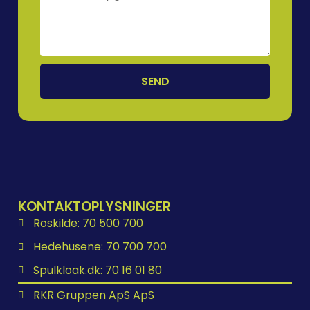
SEND
KONTAKTOPLYSNINGER
Roskilde: 70 500 700
Hedehusene: 70 700 700
Spulkloak.dk: 70 16 01 80
RKR Gruppen ApS ApS