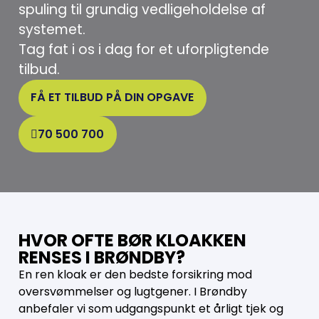
spuling til grundig vedligeholdelse af
systemet.
Tag fat i os i dag for et uforpligtende
tilbud.
FÅ ET TILBUD PÅ DIN OPGAVE
70 500 700
HVOR OFTE BØR KLOAKKEN
RENSES I BRØNDBY?
En ren kloak er den bedste forsikring mod
oversvømmelser og lugtgener. I Brøndby
anbefaler vi som udgangspunkt et årligt tjek og