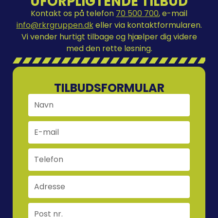
UFORPLIGTENDE TILBUD
Kontakt os på telefon
70 500 700
, e-mail
info@rkrgruppen.dk
eller via kontaktformularen.
Vi vender hurtigt tilbage og hjælper dig videre
med den rette løsning.
TILBUDSFORMULAR