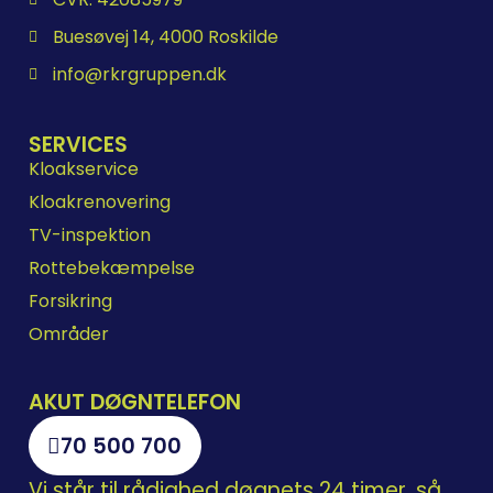
Buesøvej 14, 4000 Roskilde
info@rkrgruppen.dk
SERVICES
Kloakservice
Kloakrenovering
TV-inspektion
Rottebekæmpelse
Forsikring
Områder
AKUT DØGNTELEFON
70 500 700
Vi står til rådighed døgnets 24 timer, så