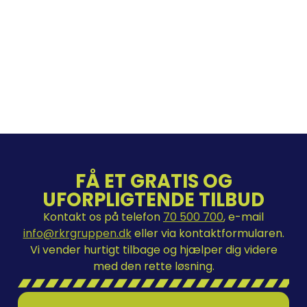
FÅ ET GRATIS OG
UFORPLIGTENDE TILBUD
Kontakt os på telefon
70 500 700
, e-mail
info@rkrgruppen.dk
eller via kontaktformularen.
Vi vender hurtigt tilbage og hjælper dig videre
med den rette løsning.