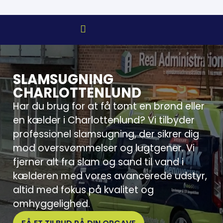
SLAMSUGNING
CHARLOTTENLUND
Har du brug for at få tømt en brønd eller
en kælder i Charlottenlund? Vi tilbyder
professionel slamsugning, der sikrer dig
mod oversvømmelser og lugtgener. Vi
fjerner alt fra slam og sand til vand i
kælderen med vores avancerede udstyr,
altid med fokus på kvalitet og
omhyggelighed.