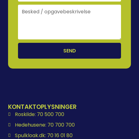
SEND
KONTAKTOPLYSNINGER
Roskilde: 70 500 700
Hedehusene: 70 700 700
Spulkloak.dk: 70 16 01 80