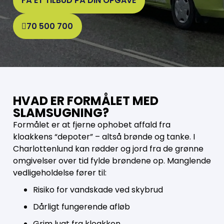
FÅ ET TILBUD PÅ DIN OPGAVE
70 500 700
HVAD ER FORMÅLET MED
SLAMSUGNING?
Formålet er at fjerne ophobet affald fra
kloakkens “depoter” – altså brønde og tanke. I
Charlottenlund kan rødder og jord fra de grønne
omgivelser over tid fylde brøndene op. Manglende
vedligeholdelse fører til:
Risiko for vandskade ved skybrud
Dårligt fungerende afløb
Grim lugt fra kloakken