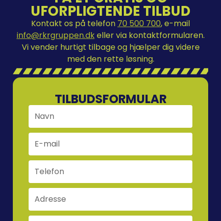
UFORPLIGTENDE TILBUD
Kontakt os på telefon
70 500 700
, e-mail
info@rkrgruppen.dk
eller via kontaktformularen.
Vi vender hurtigt tilbage og hjælper dig videre
med den rette løsning.
TILBUDSFORMULAR