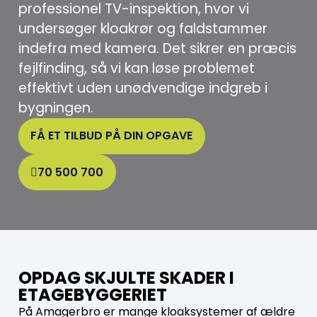
professionel TV-inspektion, hvor vi
undersøger kloakrør og faldstammer
indefra med kamera. Det sikrer en præcis
fejlfinding, så vi kan løse problemet
effektivt uden unødvendige indgreb i
bygningen.
FÅ ET TILBUD PÅ DIN OPGAVE
70 500 700
OPDAG SKJULTE SKADER I
ETAGEBYGGERIET
På Amagerbro er mange kloaksystemer af ældre