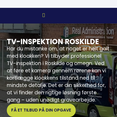
TV-INSPEKTION ROSKILDE
Har du mistanke om, at noget er helt galt
med kloakken? Vi tilbyder professionel
TV-inspektion i Roskilde og omegn. Ved
at føre et kamera gennem rørene kan vi
kortlægge kloakkens tilstand ned til
mindste detalje. Det er din sikkerhed for,
at vi finder den rigtige løsning første
gang – uden unødigt gravearbejde.
FÅ ET TILBUD PÅ DIN OPGAVE