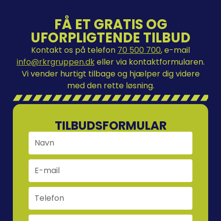
FÅ ET GRATIS OG
UFORPLIGTENDE TILBUD
Kontakt os på telefon
70 500 700
, e-mail
info@rkrgruppen.dk
eller via kontaktformularen.
Vi vender hurtigt tilbage og hjælper dig videre
med den rette løsning.
TILBUDSFORMULAR